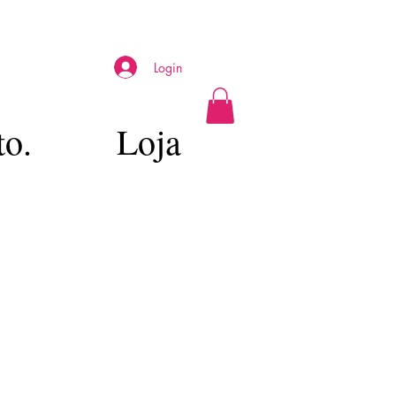
Login
to.
Loja