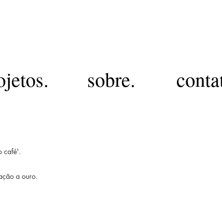
MJ
ojetos.
sobre.
conta
 café'.
eação a ouro.