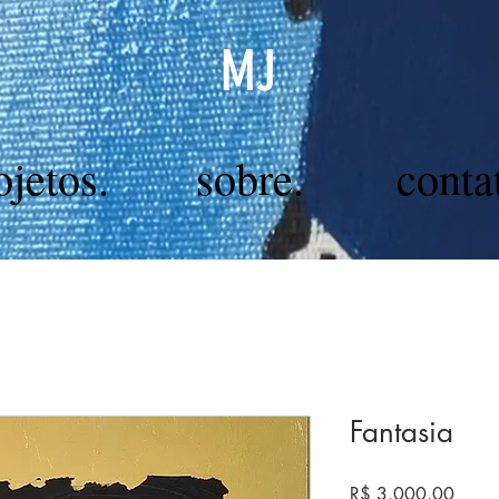
MJ
ojetos.
sobre.
conta
Fantasia
Preço
R$ 3.000,00