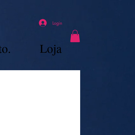
Login
to.
Loja