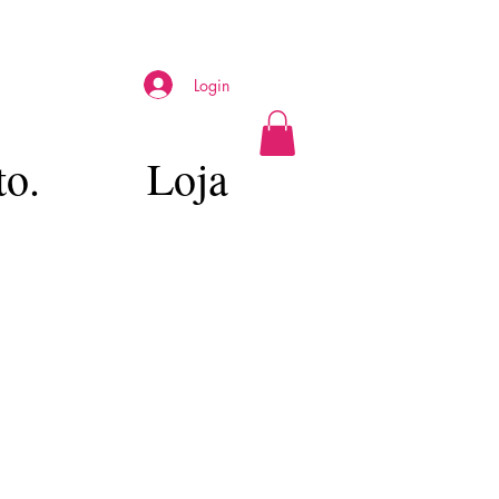
Login
to.
Loja