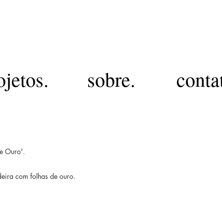
MJ
ojetos.
sobre.
conta
e Ouro'.
eira com folhas de ouro.